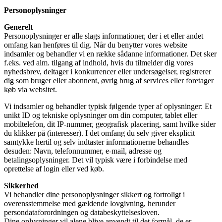
Personoplysninger
Generelt
Personoplysninger er alle slags informationer, der i et eller andet
omfang kan henføres til dig. Når du benytter vores website
indsamler og behandler vi en række sådanne informationer. Det sker
f.eks. ved alm. tilgang af indhold, hvis du tilmelder dig vores
nyhedsbrev, deltager i konkurrencer eller undersøgelser, registrerer
dig som bruger eller abonnent, øvrig brug af services eller foretager
køb via websitet.
Vi indsamler og behandler typisk følgende typer af oplysninger: Et
unikt ID og tekniske oplysninger om din computer, tablet eller
mobiltelefon, dit IP-nummer, geografisk placering, samt hvilke sider
du klikker på (interesser). I det omfang du selv giver eksplicit
samtykke hertil og selv indtaster informationerne behandles
desuden: Navn, telefonnummer, e-mail, adresse og
betalingsoplysninger. Det vil typisk være i forbindelse med
oprettelse af login eller ved køb.
Sikkerhed
Vi behandler dine personoplysninger sikkert og fortroligt i
overensstemmelse med gældende lovgivning, herunder
persondataforordningen og databeskyttelsesloven.
Dine oplysninger vil alene blive anvendt til det formål, de er