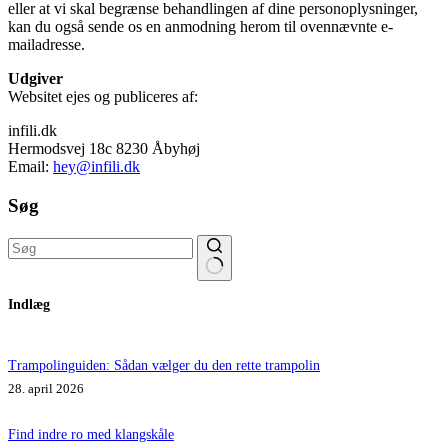
eller at vi skal begrænse behandlingen af dine personoplysninger,
kan du også sende os en anmodning herom til ovennævnte e-
mailadresse.
Udgiver
Websitet ejes og publiceres af:
infili.dk
Hermodsvej 18c 8230 Åbyhøj
Email:
hey@infili.dk
Søg
Ingen
Indlæg
resultater
Trampolinguiden: Sådan vælger du den rette trampolin
28. april 2026
Find indre ro med klangskåle