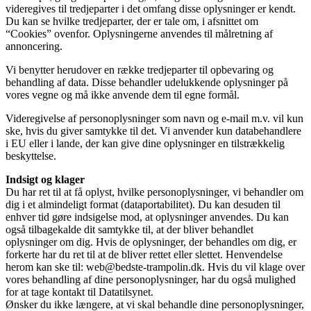
videregives til tredjeparter i det omfang disse oplysninger er kendt.
Du kan se hvilke tredjeparter, der er tale om, i afsnittet om
“Cookies” ovenfor. Oplysningerne anvendes til målretning af
annoncering.
Vi benytter herudover en række tredjeparter til opbevaring og
behandling af data. Disse behandler udelukkende oplysninger på
vores vegne og må ikke anvende dem til egne formål.
Videregivelse af personoplysninger som navn og e-mail m.v. vil kun
ske, hvis du giver samtykke til det. Vi anvender kun databehandlere
i EU eller i lande, der kan give dine oplysninger en tilstrækkelig
beskyttelse.
Indsigt og klager
Du har ret til at få oplyst, hvilke personoplysninger, vi behandler om
dig i et almindeligt format (dataportabilitet). Du kan desuden til
enhver tid gøre indsigelse mod, at oplysninger anvendes. Du kan
også tilbagekalde dit samtykke til, at der bliver behandlet
oplysninger om dig. Hvis de oplysninger, der behandles om dig, er
forkerte har du ret til at de bliver rettet eller slettet. Henvendelse
herom kan ske til: web@bedste-trampolin.dk. Hvis du vil klage over
vores behandling af dine personoplysninger, har du også mulighed
for at tage kontakt til Datatilsynet.
Ønsker du ikke længere, at vi skal behandle dine personoplysninger,