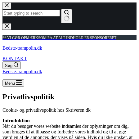
Fortsæt
til
indhold
Ingen
resultater
** VI GØR OPMÆRKSOM PÅ AT ALT INDHOLD ER SPONSORERET
Bedste-trampolin.dk
KONTAKT
Søg
Bedste-trampolin.dk
Menu
Privatlivspolitik
Cookie- og privatlivspolitik hos Skriveren.dk
Introduktion
Når du besøger vores website indsamles der oplysninger om dig,
som bruges til at tilpasse og forbedre vores indhold og til at øge
værdien af de annoncer, der vises på siden. Hvis du ikke ønsker, at