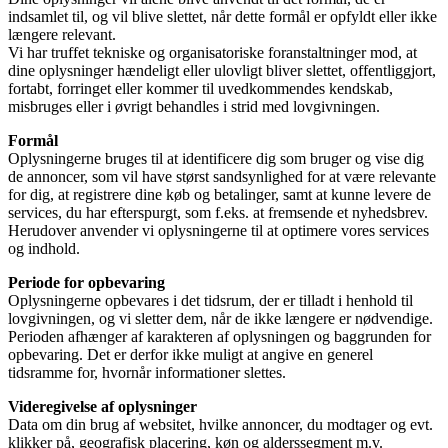
indsamlet til, og vil blive slettet, når dette formål er opfyldt eller ikke
længere relevant.
Vi har truffet tekniske og organisatoriske foranstaltninger mod, at
dine oplysninger hændeligt eller ulovligt bliver slettet, offentliggjort,
fortabt, forringet eller kommer til uvedkommendes kendskab,
misbruges eller i øvrigt behandles i strid med lovgivningen.
Formål
Oplysningerne bruges til at identificere dig som bruger og vise dig
de annoncer, som vil have størst sandsynlighed for at være relevante
for dig, at registrere dine køb og betalinger, samt at kunne levere de
services, du har efterspurgt, som f.eks. at fremsende et nyhedsbrev.
Herudover anvender vi oplysningerne til at optimere vores services
og indhold.
Periode for opbevaring
Oplysningerne opbevares i det tidsrum, der er tilladt i henhold til
lovgivningen, og vi sletter dem, når de ikke længere er nødvendige.
Perioden afhænger af karakteren af oplysningen og baggrunden for
opbevaring. Det er derfor ikke muligt at angive en generel
tidsramme for, hvornår informationer slettes.
Videregivelse af oplysninger
Data om din brug af websitet, hvilke annoncer, du modtager og evt.
klikker på, geografisk placering, køn og alderssegment m.v.