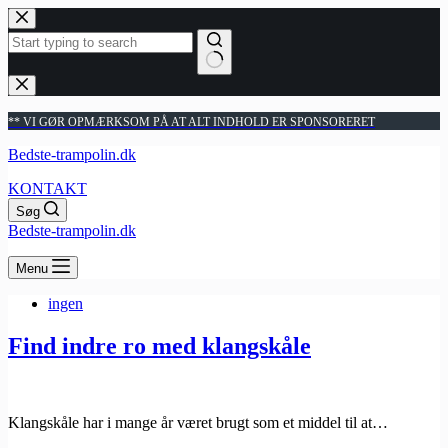
Fortsæt
til
indhold
Ingen
resultater
** VI GØR OPMÆRKSOM PÅ AT ALT INDHOLD ER SPONSORERET
Bedste-trampolin.dk
KONTAKT
Søg
Bedste-trampolin.dk
Menu
ingen
Find indre ro med klangskåle
Klangskåle har i mange år været brugt som et middel til at…