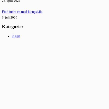
28. april 2026
Find indre ro med klangskåle
3. juli 2026
Kategorier
ingen
Mest populære indlæg
Trampolinguiden: Sådan vælger du den rette trampolin
Find indre ro med klangskåle