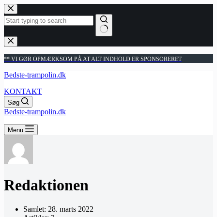
Fortsæt
til
indhold
Ingen
resultater
** VI GØR OPMÆRKSOM PÅ AT ALT INDHOLD ER SPONSORERET
Bedste-trampolin.dk
KONTAKT
Søg
Bedste-trampolin.dk
Menu
Redaktionen
Samlet: 28. marts 2022